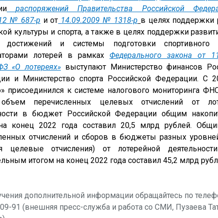
ии
распоряжений Правительства Российской Федера
012 № 687-р
 и от
14.09.2009 № 1318-р
в целях поддержки р
ой культуры и спорта, а также в целях поддержки развити
 достижений и системы подготовки спортивного ре
аторами лотерей в рамках 
Федерального закона от 11.
З «О лотереях»
 выступают Министерство финансов Рос
ии и Министерство спорта Российской Федерации. С 20
о» присоединился к системе налогового мониторинга ФНС 
объем перечисленных целевых отчислений от лоте
ности в бюджет Российской Федерации общим накопи
на конец 2022 года составил 20,5 млрд рублей. Общи
ленных отчислений и сборов в бюджеты разных уровней
я целевые отчисления) от лотерейной деятельност
льным итогом на конец 2022 года составил 45,2 млрд рубл
учения дополнительной информации обращайтесь по телефо
09-91 (внешняя пресс-служба и работа со СМИ, Пузаева Тат