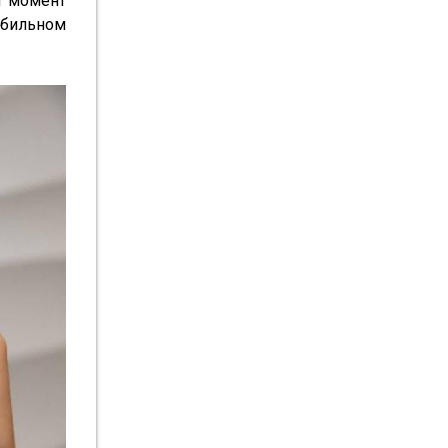
 момент 
бильном 