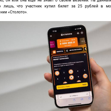
о, он или она еще не знает о своем везении. На данный
о лишь, что участник купил билет за 25 рублей в мо
ии «Столото». 