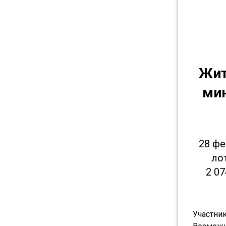
Жит
мин
28 фе
ло
2 0
Участни