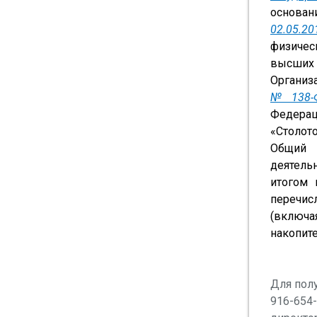
основан
02.05.2
физическ
высших
Организ
№ 138-Ф
Федерац
«Столот
Общий 
деятель
итогом 
перечис
(включа
накопите
Для пол
916-654-