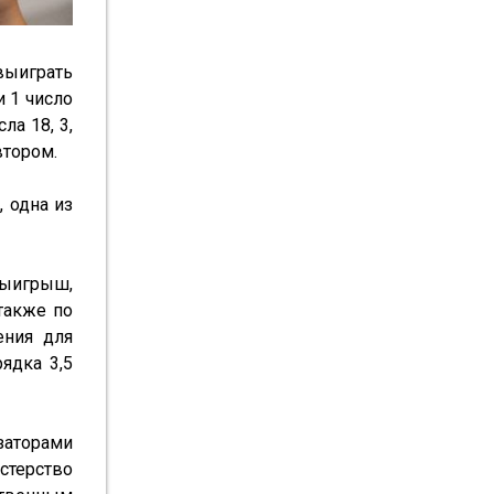
выиграть 
 1 число 
а 18, 3, 
втором.
 одна из 
ыигрыш, 
 также по 
ния для 
дка 3,5 
аторами 
терство 