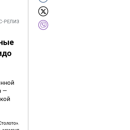
С-РЕЛИЗ
ные 
до 
нной 
 — 
кой 
олото». 