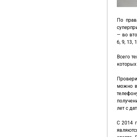
По прав
суперпри
— во вто
6, 9, 13
Всего те
которых 
Провери
можно в
телефон
получен
лет с да
С 2014 
являютс