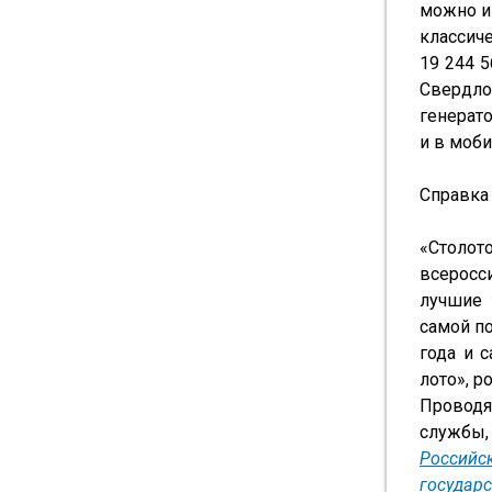
можно иг
классич
19 244 5
Свердло
генерато
и в моб
Справка
«Столо
всеросс
лучшие 
самой по
года и 
лото», р
Проводя
службы,
Россий
государ