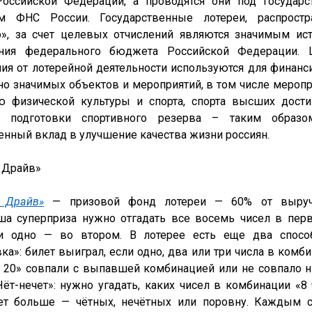
Российской Федерации, а проводятся они под государс
м ФНС России. Государственные лотереи, распростр
о», за счет целевых отчислений являются значимым ист
ния федерального бюджета Российской Федерации. 
ния от лотерейной деятельности используются для финанси
но значимых объектов и мероприятий, в том числе меропри
ю физической культуры и спорта, спорта высших дости
ы подготовки спортивного резерва – таким образом
енный вклад в улучшение качества жизни россиян.
 Драйв» 
 Драйв»
 — призовой фонд лотереи — 60% от выручк
а суперприза нужно отгадать все восемь чисел в перв
и одно — во втором. В лотерее есть еще два способ
ка»: билет выиграл, если одно, два или три числа в комби
з 20» совпали с выпавшей комбинацией или не совпало ни
Чёт-нечет»: нужно угадать, каких чисел в комбинации «8 
ет больше — чётных, нечётных или поровну. Каждым с