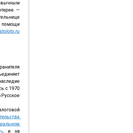
ривычным 
терее — 
тельнице 
 помощи 
stoloto.ru
нителя 
единяет 
аследие 
ь с 1970 
Русское 
логовой 
ельства 
альном 
»
, и на 