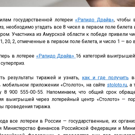
илам государственной лотереи 
«Рапидо Драйв»
, чтобы 
з, необходимо угадать все 8 чисел в первом поле билета и
ром. Участника из Амурской области к победе привели числ
, 11, 20, 2, отмеченные в первом поле билета, и число 1 — во 
перь в лотерее 
«Рапидо Драйв» 
16 категорий выигрышей,
суперприз. 
ть результаты тиражей и узнать, 
как и где получить
 в
 мобильном приложении «Столото», на сайте 
stoloto.ru
, а
у 8 900 555-00-55. Напоминаем, что общий срок обраще
ия выигрышей через лотерейный центр «Столото» — поря
ты проведения тиража.
года все лотереи в России — государственные, их организ
я Министерство финансов Российской Федерации и Минис