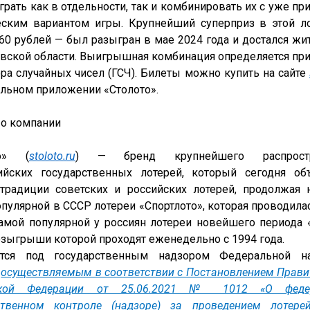
рать как в отдельности, так и комбинировать их с уже п
еским вариантом игры. Крупнейший суперприз в этой ло
60 рублей — был разыгран в мае 2024 года и достался жи
вской области. Выигрышная комбинация определяется при
ра случайных чисел (ГСЧ). Билеты можно купить на сайте 
ильном приложении «Столото». 
 о компании
то» (
stoloto.ru
) — бренд крупнейшего распростра
ийских государственных лотерей, который сегодня объ
традиции советских и российских лотерей, продолжая н
пулярной в СССР лотереи «Спортлото», которая проводилас
самой популярной у россиян лотереи новейшего периода «
озыгрыши которой проходят еженедельно с 1994 года.
тся под государственным надзором Федеральной на
 
осуществляемым в соответствии с Постановлением Правит
ской Федерации от 25.06.2021 № 1012 «О федер
ственном контроле (надзоре) за проведением лотерей