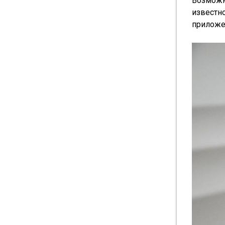
Возможн
известн
приложен