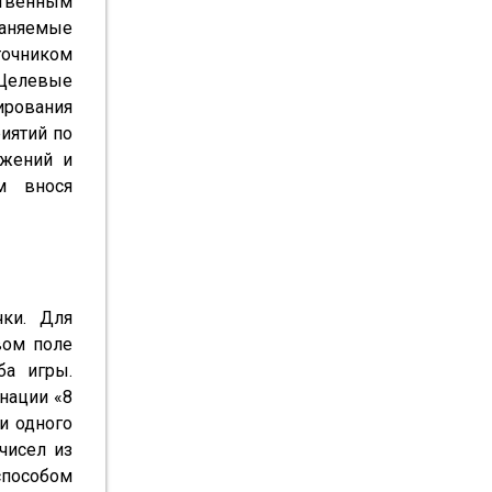
твенным 
аняемые 
очником 
Целевые 
рования 
ятий по 
жений и 
 внося 
и. Для 
ом поле 
а игры. 
нации «8 
 одного 
чисел из 
пособом 