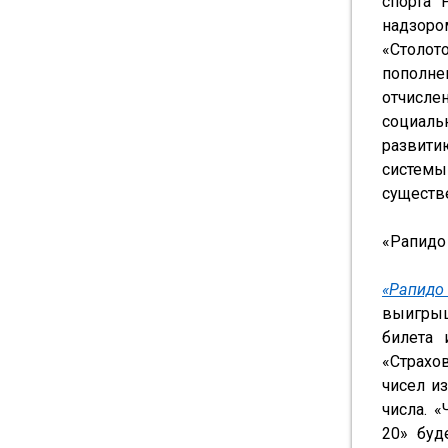
спорта 
надзоро
«Столот
пополне
отчисле
социаль
развити
систем
существ
«Рапидо
«Рапидо
выигрыш
билета 
«Страхов
чисел и
числа. «
20» буд