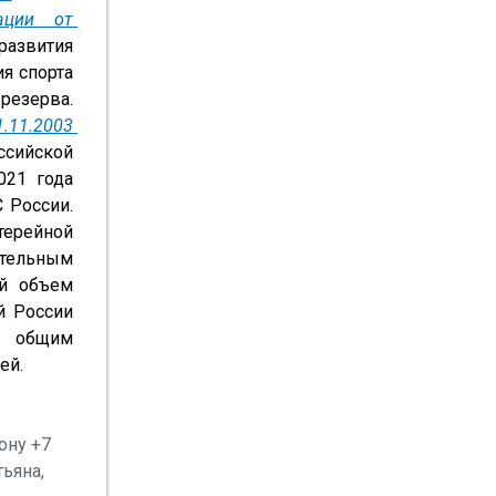
ции от 
азвития 
я спорта 
зерва. 
11.2003 
сийской 
21 года 
России. 
рейной 
тельным 
й объем 
 России 
и общим 
ей.
ну +7 
ьяна, 